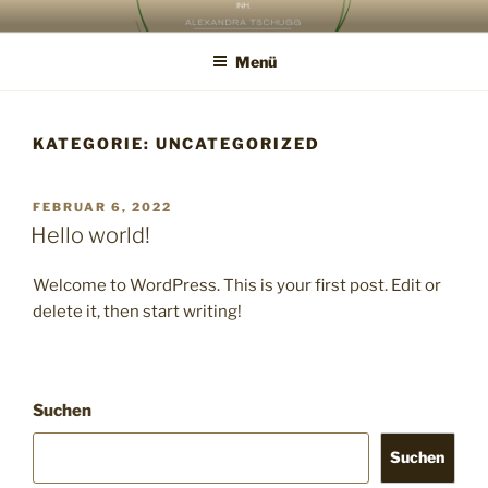
Zum
NATURFRISEUR –
Inhalt
SCHNITTKUNST ALEXANDRA
Menü
springen
KATEGORIE:
UNCATEGORIZED
VERÖFFENTLICHT
FEBRUAR 6, 2022
AM
Hello world!
Welcome to WordPress. This is your first post. Edit or
delete it, then start writing!
Suchen
Suchen