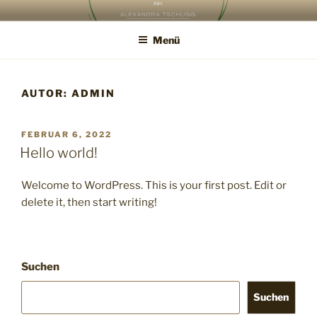
Zum
NATURFRISEUR –
Inhalt
SCHNITTKUNST ALEXANDRA
Menü
springen
AUTOR:
ADMIN
VERÖFFENTLICHT
FEBRUAR 6, 2022
AM
Hello world!
Welcome to WordPress. This is your first post. Edit or
delete it, then start writing!
Suchen
Suchen